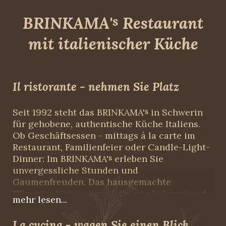
BRINKAMA'
s
Restaurant
mit italienischer Küche
Il ristorante - nehmen Sie Platz
Seit 1992 steht das BRINKAMA'
s
in Schwerin
für gehobene, authentische Küche Italiens.
Ob Geschäftsessen - mittags á la carte im
Restaurant, Familienfeier oder Candle-Light-
Dinner: Im BRINKAMA'
s
erleben Sie
unvergessliche Stunden und
Gaumenfreuden. Das hausgemachte
"Tiramisu" ist in ganz Schwerin bekannt und
der Cappuccino wird von "echten" Italienern
als der beste der Stadt bezeichnet... Lassen
La cucina - wagen Sie einen Blick