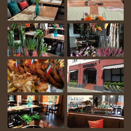
sind immer ein gern gesehener Gast!
Weinverkauf
: Sehr gerne können Sie bei uns
auch italienische Weine kaufen und Ihre
Favoriten dann noch einmal zuhause
genießen.
Parkplätze
finden Sie auf dem Hof, direkt
rechts neben dem Restaurant.
Kathrin Schmidt und ihr Team heißen Sie
363 Tage im Jahr herzlich willkommen!
Il vino scioglie la lingua ed apre i cuori
Der Wein löst die Zunge und öffnet die
Herzen (italienisches Sprichwort)